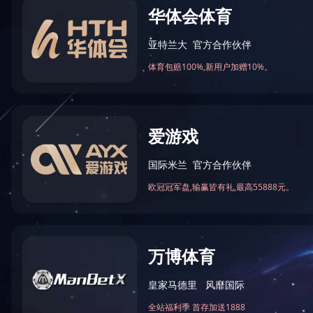
新闻中心
培训交流
集团简介
我