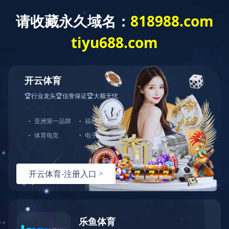
首页
集团简介
我们的优势
我们的服务
我们的优势
ADVANTAGE
新闻简讯
合作伙伴
米兰体育（中国）
投资装修现代化
合作商家品牌化
治疗膳食科学化
营养配餐标准化
合作商家品牌化